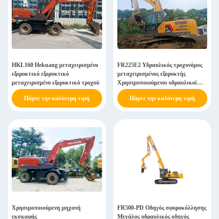
HKL160 Hekuang μεταχειρισμένο
FR225E2 Υδραυλικός τροχονόμος
εξορυκτικό εξορυκτικό
μεταχειρισμένος εξορυκτής
μεταχειρισμένο εξορυκτικό τροχού
Χρησιμοποιούμενοι υδραυλικοί
εξορυκτές
Πάρτε την καλύτερη τιμή
Πάρτε την καλύτερη τιμή
Χρησιμοποιούμενη μηχανή
FR500-PD Οδηγός σφυροκόλλησης
εκσκαφής
Μεγάλος υδραυλικός οδηγός