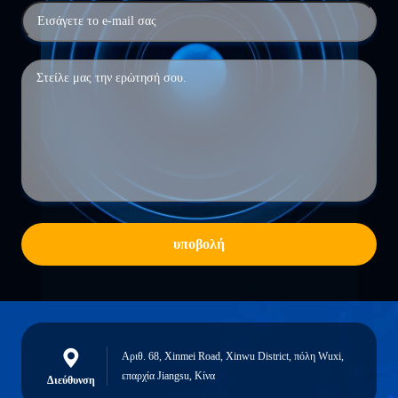
υποβολή
Αριθ. 68, Xinmei Road, Xinwu District, πόλη Wuxi,
επαρχία Jiangsu, Κίνα
Διεύθυνση