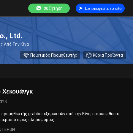
συζήτηση
Επισκεφτείτε το site
., Ltd.
ς Από Την Κίνα
Ποιοτικός Προμηθευτής
Κύρια Προϊόντα
 Χεκουάνγκ
2023
 προμηθευτής grabber εξορυκτών από την Κίνα, επισκεφθείτε
 περισσότερες πληροφορίες.
ΌΤΕΡΩΝ →