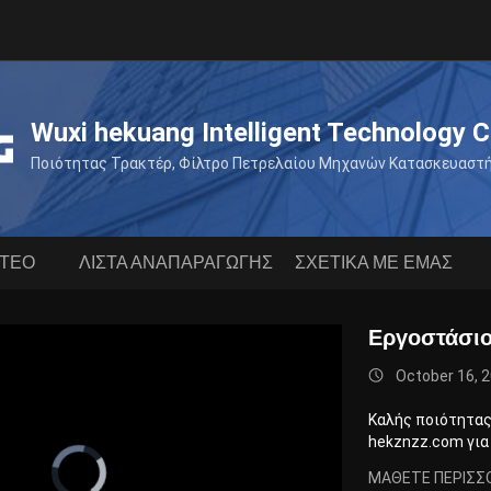
Wuxi hekuang Intelligent Technology Co
Ποιότητας Τρακτέρ, Φίλτρο Πετρελαίου Μηχανών Κατασκευαστή
ΝΤΕΟ
ΛΊΣΤΑ ΑΝΑΠΑΡΑΓΩΓΉΣ
ΣΧΕΤΙΚΆ ΜΕ ΕΜΆΣ
Εργοστάσιο
October 16, 
Καλής ποιότητας
hekznzz.com για
Video
Player
ΜΆΘΕΤΕ ΠΕΡΙΣΣ
is