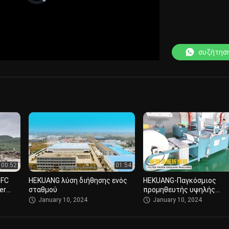
loading.
συζήτησ
00:52
01:54
5FC
HEKUANG λύση διήθησης ενός
HEKUANG-Παγκόσμιος
er
σταθμού
προμηθευτής υψηλής
wler
ποιότητας φίλτρων
January 10, 2024
January 10, 2024