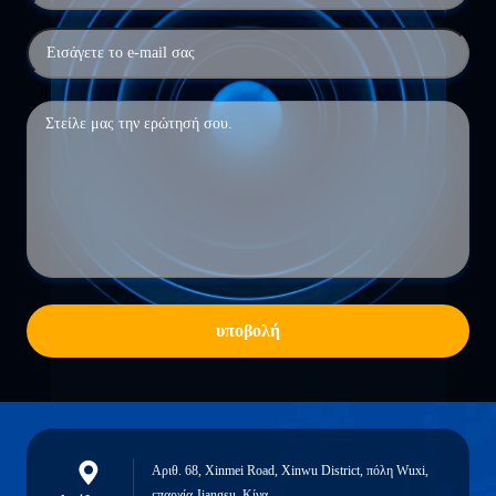
υποβολή
Αριθ. 68, Xinmei Road, Xinwu District, πόλη Wuxi,
επαρχία Jiangsu, Κίνα