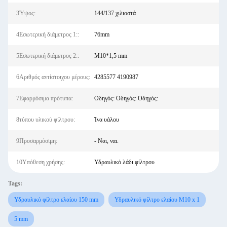
3Ύψος:
144/137 χιλιοστά
4Εσωτερική διάμετρος 1::
76mm
5Εσωτερική διάμετρος 2::
M10*1,5 mm
6Αριθμός αντίστοιχου μέρους:
4285577 4190987
7Εφαρμόσιμα πρότυπα:
Οδηγός: Οδηγός: Οδηγός:
8τύπου υλικού φίλτρου:
Ίνα υάλου
9Προσαρμόσιμη:
- Ναι, ναι.
10Υπόθεση χρήσης:
Υδραυλικό λάδι φίλτρου
Tags:
Υδραυλικό φίλτρο ελαίου 150 mm
Υδραυλικό φίλτρο ελαίου M10 x 1
5 mm