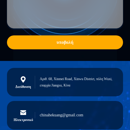
υποβολή
Αριθ. 68, Xinmei Road, Xinwu District, πόλη Wuxi,
επαρχία Jiangsu, Κίνα
Διεύθυνση
chinahekuang@gmail.com
Ηλεκτρονικό