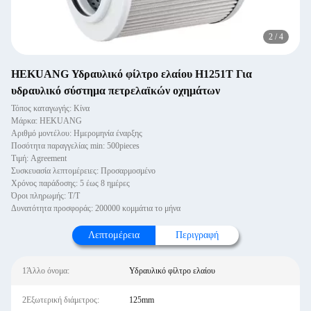
2
/
4
HEKUANG Υδραυλικό φίλτρο ελαίου H1251T Για
υδραυλικό σύστημα πετρελαϊκών οχημάτων
Τόπος καταγωγής: Κίνα
Μάρκα: HEKUANG
Αριθμό μοντέλου: Ημερομηνία έναρξης
Ποσότητα παραγγελίας min: 500pieces
Τιμή: Agreement
Συσκευασία λεπτομέρειες: Προσαρμοσμένο
Χρόνος παράδοσης: 5 έως 8 ημέρες
Όροι πληρωμής: Τ/Τ
Δυνατότητα προσφοράς: 200000 κομμάτια το μήνα
Λεπτομέρεια
Περιγραφή
1Άλλο όνομα:
Υδραυλικό φίλτρο ελαίου
2Εξωτερική διάμετρος:
125mm